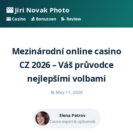
🎰 Jiri Novak Photo
🎰 Casino
💰 Bonussen
📝 Review
Mezinárodní online casino
CZ 2026 – Váš průvodce
nejlepšími volbami
📅 May 11, 2026
Elena Petrov
Casino expert & výzkumník