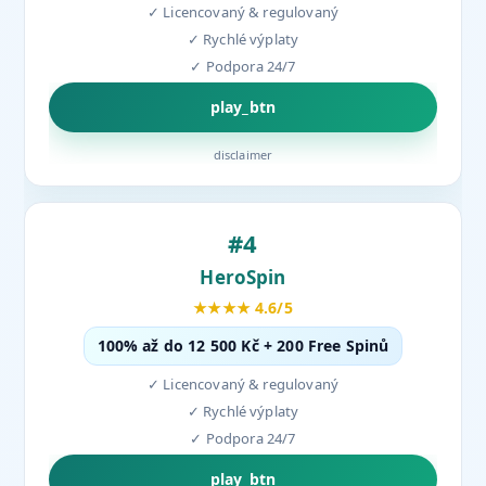
✓ Licencovaný & regulovaný
✓ Rychlé výplaty
✓ Podpora 24/7
play_btn
disclaimer
#4
HeroSpin
★★★★ 4.6/5
100% až do 12 500 Kč + 200 Free Spinů
✓ Licencovaný & regulovaný
✓ Rychlé výplaty
✓ Podpora 24/7
play_btn