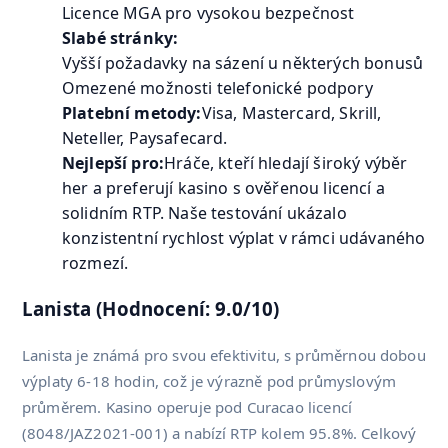
Licence MGA pro vysokou bezpečnost
Slabé stránky:
Vyšší požadavky na sázení u některých bonusů
Omezené možnosti telefonické podpory
Platební metody:
Visa, Mastercard, Skrill,
Neteller, Paysafecard.
Nejlepší pro:
Hráče, kteří hledají široký výběr
her a preferují kasino s ověřenou licencí a
solidním RTP. Naše testování ukázalo
konzistentní rychlost výplat v rámci udávaného
rozmezí.
Lanista (Hodnocení: 9.0/10)
Lanista je známá pro svou efektivitu, s průměrnou dobou
výplaty 6-18 hodin, což je výrazně pod průmyslovým
průměrem. Kasino operuje pod Curacao licencí
(8048/JAZ2021-001) a nabízí RTP kolem 95.8%. Celkový