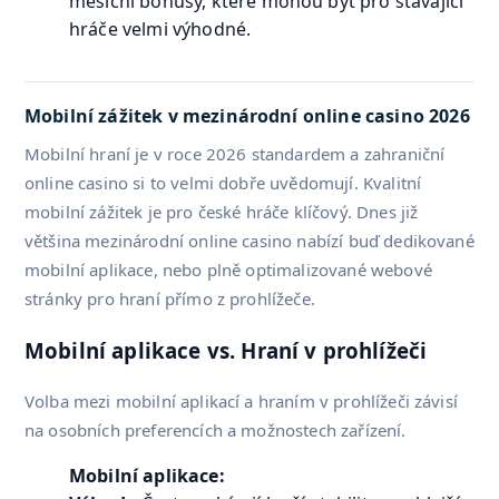
měsíční bonusy, které mohou být pro stávající
hráče velmi výhodné.
Mobilní zážitek v mezinárodní online casino 2026
Mobilní hraní je v roce 2026 standardem a zahraniční
online casino si to velmi dobře uvědomují. Kvalitní
mobilní zážitek je pro české hráče klíčový. Dnes již
většina mezinárodní online casino nabízí buď dedikované
mobilní aplikace, nebo plně optimalizované webové
stránky pro hraní přímo z prohlížeče.
Mobilní aplikace vs. Hraní v prohlížeči
Volba mezi mobilní aplikací a hraním v prohlížeči závisí
na osobních preferencích a možnostech zařízení.
Mobilní aplikace: