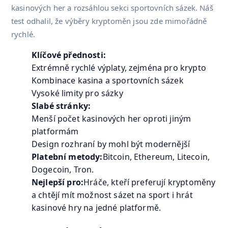
kasinových her a rozsáhlou sekci sportovních sázek. Náš
test odhalil, že výběry kryptoměn jsou zde mimořádně
rychlé.
Klíčové přednosti:
Extrémně rychlé výplaty, zejména pro krypto
Kombinace kasina a sportovních sázek
Vysoké limity pro sázky
Slabé stránky:
Menší počet kasinových her oproti jiným
platformám
Design rozhraní by mohl být modernější
Platební metody:
Bitcoin, Ethereum, Litecoin,
Dogecoin, Tron.
Nejlepší pro:
Hráče, kteří preferují kryptoměny
a chtějí mít možnost sázet na sport i hrát
kasinové hry na jedné platformě.