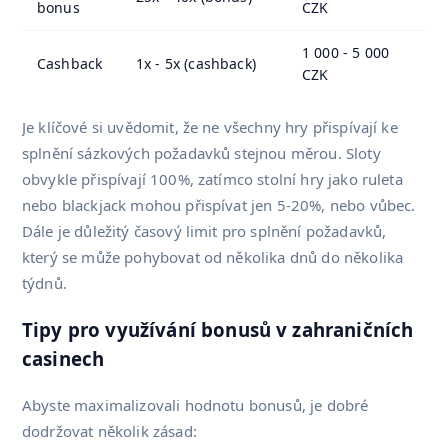
bonus
CZK
1 000 - 5 000
Cashback
1x - 5x (cashback)
CZK
Je klíčové si uvědomit, že ne všechny hry přispívají ke
splnění sázkových požadavků stejnou měrou. Sloty
obvykle přispívají 100%, zatímco stolní hry jako ruleta
nebo blackjack mohou přispívat jen 5-20%, nebo vůbec.
Dále je důležitý časový limit pro splnění požadavků,
který se může pohybovat od několika dnů do několika
týdnů.
Tipy pro využívání bonusů v zahraničních
casinech
Abyste maximalizovali hodnotu bonusů, je dobré
dodržovat několik zásad: