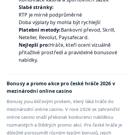
Slabé stránky:
RTP je mírně podprůměrné
Doba výplaty by mohla být rychlejší
Platební metody:
Bankovní převod, Skrill,
Neteller, Revolut, Paysafecard.
Nejlepší pro:
Hráče, kteří ocení vizuálně
přitažlivé prostředí a pravidelné bonusové
nabídky.
Bonusy a promo akce pro české hráče 2026 v
mezinárodní online casino
Bonusy jsou klíčovým prvkem, který láká hráče do
mezinárodní online casino. V roce 2026 se zahraniční
online casino snaží překonat konkurenci nabídkou
rozmanitých a štědrých promo akcí. Pro české hráče je
důležité porozumět různým typům bonusů, jejich