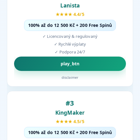
Lanista
★★★★ 4.4/5
100% až do 12 500 Kč + 200 Free Spinů
✓ Licencovaný & regulovaný
✓ Rychlé výplaty
✓ Podpora 24/7
play_btn
disclaimer
#3
KingMaker
★★★★ 4.5/5
100% až do 12 500 Kč + 200 Free Spinů