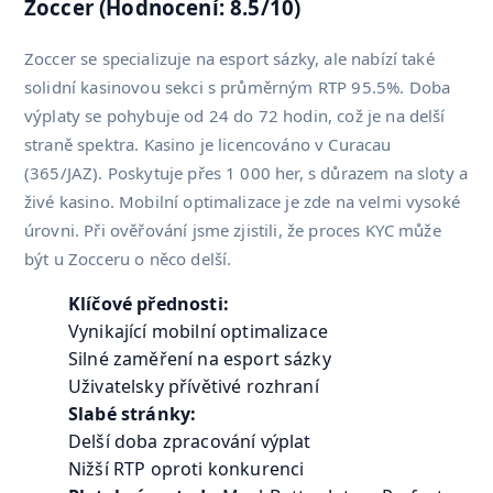
Zoccer (Hodnocení: 8.5/10)
Zoccer se specializuje na esport sázky, ale nabízí také
solidní kasinovou sekci s průměrným RTP 95.5%. Doba
výplaty se pohybuje od 24 do 72 hodin, což je na delší
straně spektra. Kasino je licencováno v Curacau
(365/JAZ). Poskytuje přes 1 000 her, s důrazem na sloty a
živé kasino. Mobilní optimalizace je zde na velmi vysoké
úrovni. Při ověřování jsme zjistili, že proces KYC může
být u Zocceru o něco delší.
Klíčové přednosti:
Vynikající mobilní optimalizace
Silné zaměření na esport sázky
Uživatelsky přívětivé rozhraní
Slabé stránky:
Delší doba zpracování výplat
Nižší RTP oproti konkurenci