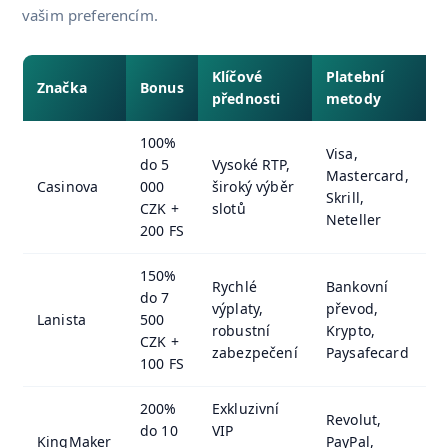
vašim preferencím.
Klíčové
Platební
Značka
Bonus
přednosti
metody
100%
Visa,
do 5
Vysoké RTP,
Mastercard,
Casinova
000
široký výběr
Skrill,
CZK +
slotů
Neteller
200 FS
150%
Rychlé
Bankovní
do 7
výplaty,
převod,
Lanista
500
robustní
Krypto,
CZK +
zabezpečení
Paysafecard
100 FS
200%
Exkluzivní
Revolut,
do 10
VIP
KingMaker
PayPal,