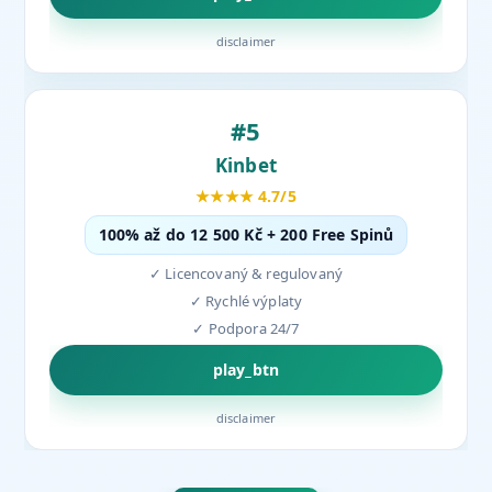
disclaimer
#5
Kinbet
★★★★ 4.7/5
100% až do 12 500 Kč + 200 Free Spinů
✓ Licencovaný & regulovaný
✓ Rychlé výplaty
✓ Podpora 24/7
play_btn
disclaimer